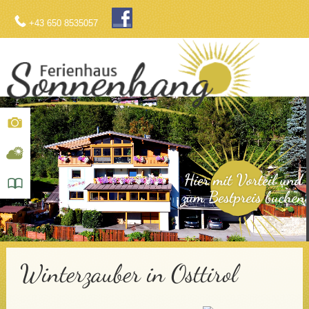
+43 650 8535057
.
Winterzauber in Osttirol