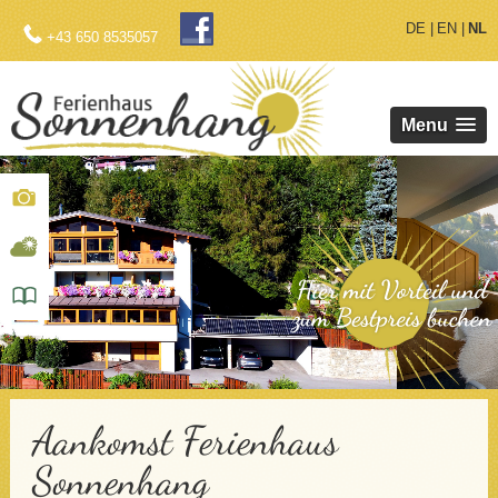
DE
EN
NL
+43 650 8535057
Menu
.
Aankomst Ferienhaus
Sonnenhang